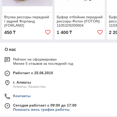
Втулка рессоры передней
Буфер отбойник передней
Буфе
/ задней Форланд
рессоры Фотон (FOTON)
рес
(FORLAND)
1105329200004
110
11028295J0006
450
1 400
2 2
₸
₸
О нас
Рейтинг не сформирован
Менее 5 отзывов за последний год
Работает с 25.06.2010
г. Алматы
Алматы, Казахстан
Контакты
Сегодня работает с 09:00 до 17:00
Показать весь график работы