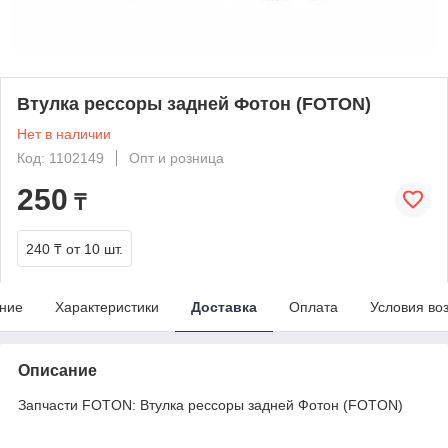
Втулка рессоры задней Фотон (FOTON)
Нет в наличии
Код: 1102149
Опт и розница
250
₸
240 ₸
от 10 шт.
ние
Характеристики
Доставка
Оплата
Условия во
Описание
Запчасти FOTON: Втулка рессоры задней Фотон (FOTON)