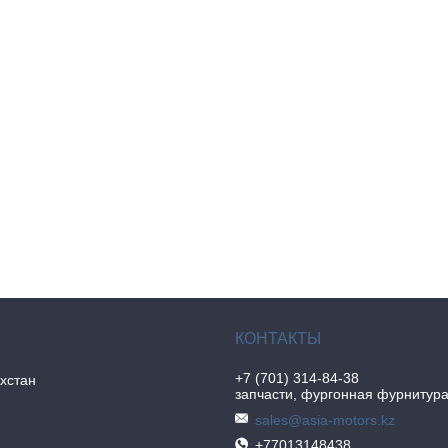
+7 (701) 314-84-38
хстан
запчасти, фургонная фурнитур
sales@asia-motors.kz
+77013148438