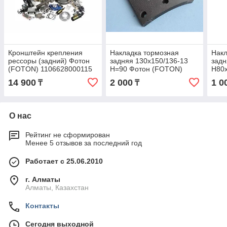
Кронштейн крепления
Накладка тормозная
Накл
рессоры (задний) Фотон
задняя 130x150/136-13
задн
(FOTON) 1106628000115
H=90 Фотон (FOTON)
H80
2401.31G1-105
14 900
2 000
1 0
₸
₸
О нас
Рейтинг не сформирован
Менее 5 отзывов за последний год
Работает с 25.06.2010
г. Алматы
Алматы, Казахстан
Контакты
Сегодня выходной