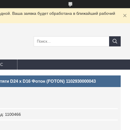
одной. Ваша заявка будет обработана в ближайший рабочий
АС
яги D24 x D16 Фотон (FOTON) 1102930000043
од:
1100466