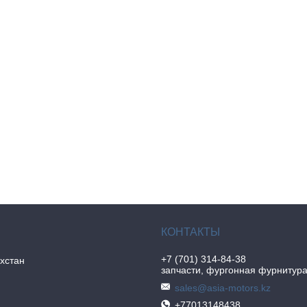
+7 (701) 314-84-38
хстан
запчасти, фургонная фурнитур
sales@asia-motors.kz
+77013148438