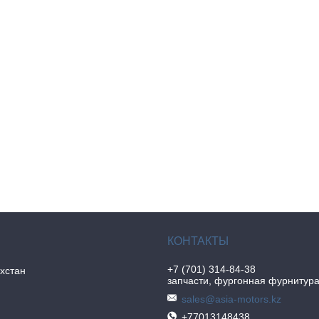
+7 (701) 314-84-38
хстан
запчасти, фургонная фурнитур
sales@asia-motors.kz
+77013148438