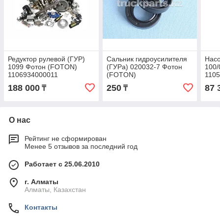
Редуктор рулевой (ГУР)
Сальник гидроусилителя
Нас
1099 Фотон (FOTON)
(ГУРа) 020032-7 Фотон
100/
1106934000011
(FOTON)
110
188 000
250
87 
₸
₸
О нас
Рейтинг не сформирован
Менее 5 отзывов за последний год
Работает с 25.06.2010
г. Алматы
Алматы, Казахстан
Контакты