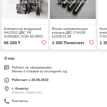
Компрессор воздушный
Втулки направляющая
Кол
HA22022 ДВС YN
клапана ДВС CY4100
ком
4100QBZL 4100-3D-B001
6102B.01.08
CY41
66 200
3 300
1 3
₸
₸/комплект
О нас
Рейтинг не сформирован
Менее 5 отзывов за последний год
Работает с 25.06.2010
г. Алматы
Алматы, Казахстан
Контакты