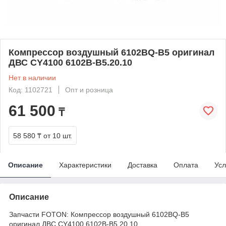
Компрессор воздушный 6102BQ-B5 оригинал
ДВС CY4100 6102B-B5.20.10
Нет в наличии
Код: 1102721
Опт и розница
61 500
₸
58 580 ₸
от 10 шт.
Описание
Характеристики
Доставка
Оплата
Усл
Описание
Запчасти FOTON: Компрессор воздушный 6102BQ-B5
оригинал ДВС CY4100 6102B-B5.20.10