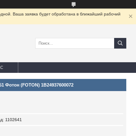
одной. Ваша заявка будет обработана в ближайший рабочий
АС
51 Фотон (FOTON) 1B24937600072
од:
1102641