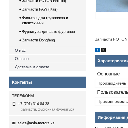
Запчасти FOTON (Фотон)
Запчасти FAW (Фав)
Фильтры для грузовиков и
спецтехники
Фурнитура для авто фургонов
Запчасти FOTON:
Запчасти Dongfeng
О нас
Отзывы
Характеристи
Доставка и оплата
Основные
Контакты
Производитель
Пользователь
Применяемость
+7 (701) 314-84-38
запчасти, фургонная фурнитура
Информация д
sales@asia-motors.kz