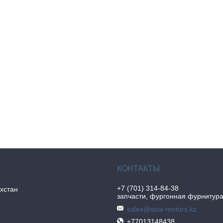
+7 (701) 314-84-38
хстан
запчасти, фургонная фурнитур
sales@asia-motors.kz
+77013148438