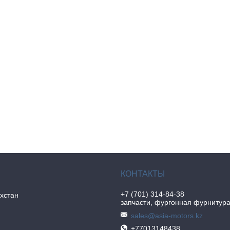
+7 (701) 314-84-38
хстан
запчасти, фургонная фурнитур
sales@asia-motors.kz
+77013148438