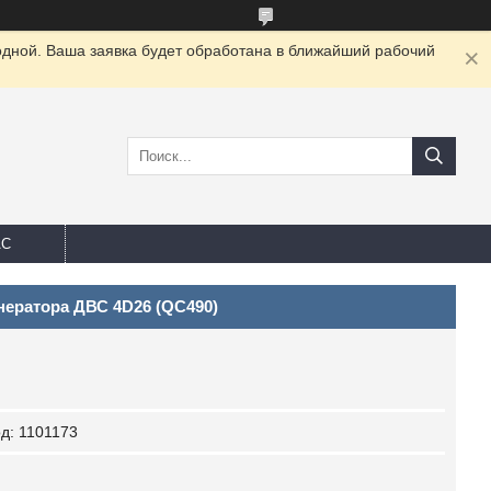
одной. Ваша заявка будет обработана в ближайший рабочий
АС
нератора ДВС 4D26 (QC490)
од:
1101173