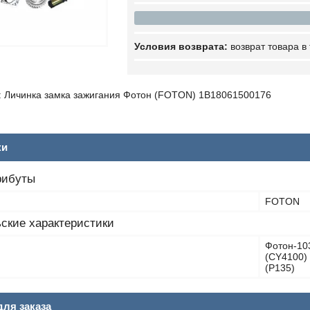
возврат товара в
 Личинка замка зажигания Фотон (FOTON) 1B18061500176
ки
рибуты
FOTON
ские характеристики
Фотон-103
(CY4100) 
(P135)
ля заказа