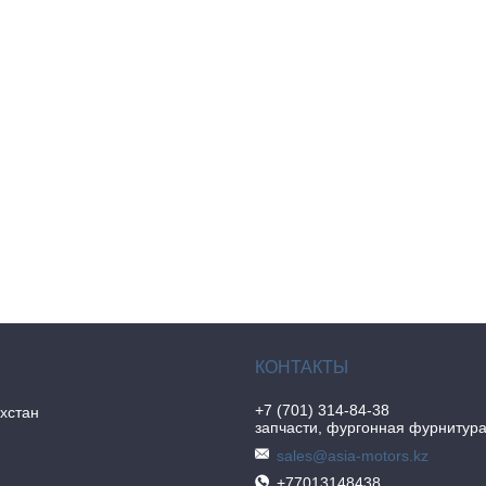
+7 (701) 314-84-38
хстан
запчасти, фургонная фурнитур
sales@asia-motors.kz
+77013148438