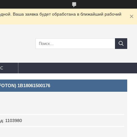
одной. Ваша заявка будет обработана в ближайший рабочий
АС
(FOTON) 1B18061500176
од:
1103980