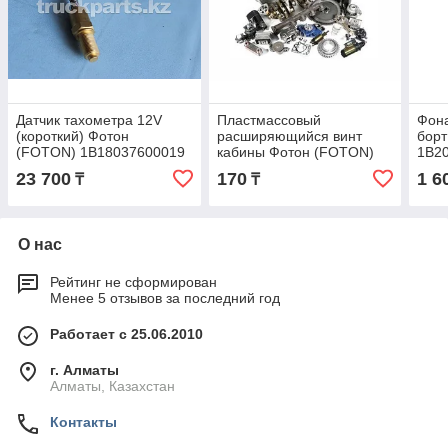
Датчик тахометра 12V
Пластмассовый
Фона
(короткий) Фотон
расширяющийся винт
борт
(FOTON) 1B18037600019
кабины Фотон (FOTON)
1В2
1B18057200208
23 700
170
1 6
₸
₸
О нас
Рейтинг не сформирован
Менее 5 отзывов за последний год
Работает с 25.06.2010
г. Алматы
Алматы, Казахстан
Контакты