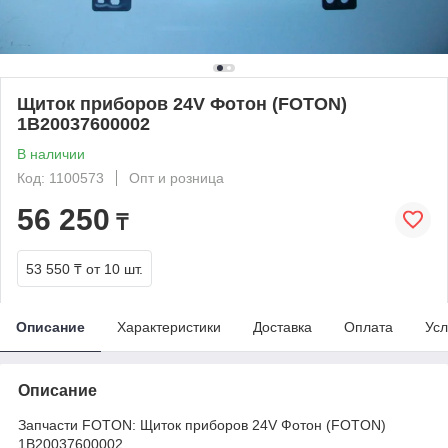
Щиток приборов 24V Фотон (FOTON)
1B20037600002
В наличии
Код: 1100573
Опт и розница
56 250
₸
53 550 ₸
от 10 шт.
Описание
Характеристики
Доставка
Оплата
Усл
Описание
Запчасти FOTON: Щиток приборов 24V Фотон (FOTON)
1B20037600002