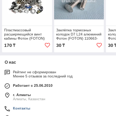
Пластмассовый
Заклёпка тормозных
Закл
расширяющийся винт
колодок D7 L24 алюминий
коло
кабины Фотон (FOTON)
Фотон (FOTON) 110663-
Фото
1B18057200208
3501124
350
170
30
30
₸
₸
О нас
Рейтинг не сформирован
Менее 5 отзывов за последний год
Работает с 25.06.2010
г. Алматы
Алматы, Казахстан
Контакты