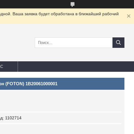
одной. Ваша заявка будет обработана в ближайший рабочий
АС
он (FOTON) 1B20061000001
од:
1102714