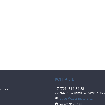
+7 (701) 314-84-38
хстан
запчасти, фургонная фурнитур
sales@asia-motors.kz
+77013148438