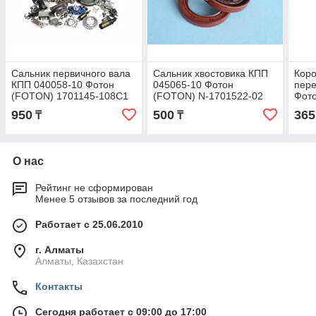
Сальник первичного вала
Сальник хвостовика КПП
Кор
КПП 040058-10 Фотон
045065-10 Фотон
пер
(FOTON) 1701145-108C1
(FOTON) N-1701522-02
Фот
130
950
500
365
₸
₸
О нас
Рейтинг не сформирован
Менее 5 отзывов за последний год
Работает с 25.06.2010
г. Алматы
Алматы, Казахстан
Контакты
Сегодня работает с 09:00 до 17:00