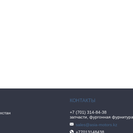
+7 (701) 314-84-38
хстан
запчасти, фургонная фурнитур
sales@asia-motors.kz
+77013148438