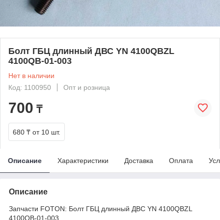
Болт ГБЦ длинный ДВС YN 4100QBZL
4100QB-01-003
Нет в наличии
Код: 1100950
Опт и розница
700
₸
680 ₸
от 10 шт.
Описание
Характеристики
Доставка
Оплата
Усл
Описание
Запчасти FOTON: Болт ГБЦ длинный ДВС YN 4100QBZL
4100QB-01-003