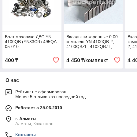
Болт маховика ДВС YN
Вкладыши коренные 0.00
Вкла
4100QB (YN33CR) 495QA-
комплект YN 4100QB-2,
комп
05-010
4100QBZL, 4102QBZL,
2, 
ДВС YN 4100QBZL
410
4102QB-01-006/009
006/
400
4 450
4 4
₸
₸/комплект
HA0195
О нас
Рейтинг не сформирован
Менее 5 отзывов за последний год
Работает с 25.06.2010
г. Алматы
Алматы, Казахстан
Контакты