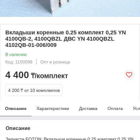
Вкладыши коренные 0.25 комплект 0,25 YN
4100QB-2, 4100QBZL ДВС YN 4100QBZL
4102QB-01-006/009
В наличии
Код: 1100098
Опт и розница
4 400
₸/комплект
4 200 ₸
от 10 комплектов
Описание
Характеристики
Доставка
Оплата
Усл
Описание
Запчасти FOTON: Вкладыши коренные 0.25 комплект 0,25 YN