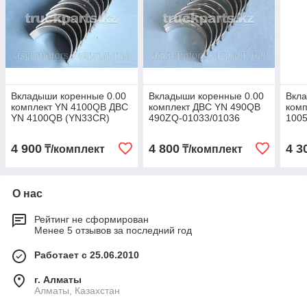
Вкладыши коренные 0.00
Вкладыши коренные 0.00
Вкла
комплект YN 4100QB ДВС
комплект ДВС YN 490QB
ком
YN 4100QB (YN33CR)
490ZQ-01033/01036
1005
495QA-01-006/009
HA0194
4 900
4 800
4 3
₸/комплект
₸/комплект
О нас
Рейтинг не сформирован
Менее 5 отзывов за последний год
Работает с 25.06.2010
г. Алматы
Алматы, Казахстан