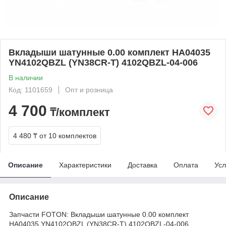
Вкладыши шатунные 0.00 комплект HA04035
YN4102QBZL (YN38CR-T) 4102QBZL-04-006
В наличии
Код: 1101659
Опт и розница
4 700
₸/комплект
4 480 ₸
от 10 комплектов
Описание
Характеристики
Доставка
Оплата
Усл
Описание
Запчасти FOTON: Вкладыши шатунные 0.00 комплект
HA04035 YN4102QBZL (YN38CR-T) 4102QBZL-04-006