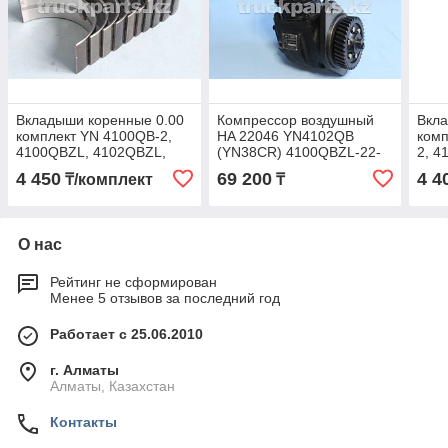
Вкладыши коренные 0.00
Компрессор воздушный
Вкла
комплект YN 4100QB-2,
HA 22046 YN4102QB
комп
4100QBZL, 4102QBZL,
(YN38CR) 4100QBZL-22-
2, 
ДВС YN 4100QBZL
D006
410
4 450
69 200
4 4
₸/комплект
₸
4102QB-01-006/009
006/
HA0195
О нас
Рейтинг не сформирован
Менее 5 отзывов за последний год
Работает с 25.06.2010
г. Алматы
Алматы, Казахстан
Контакты