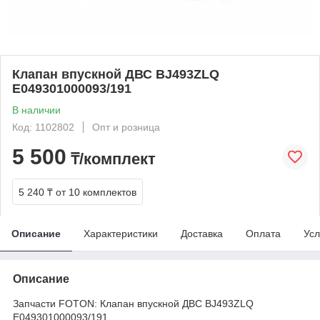
Клапан впускной ДВС BJ493ZLQ
E049301000093/191
В наличии
Код: 1102802
Опт и розница
5 500
₸/комплект
5 240 ₸
от 10 комплектов
Описание
Характеристики
Доставка
Оплата
Усл
Описание
Запчасти FOTON: Клапан впускной ДВС BJ493ZLQ
E049301000093/191