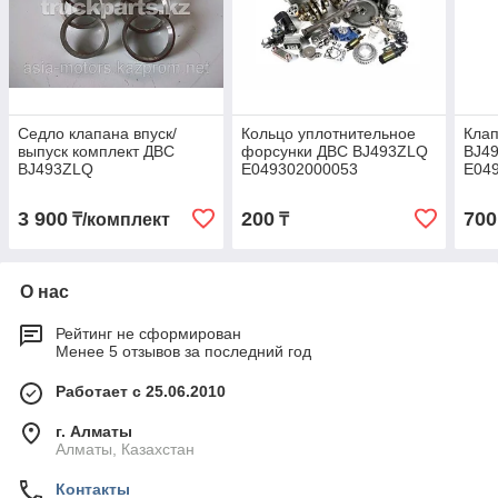
Седло клапана впуск/
Кольцо уплотнительное
Клап
выпуск комплект ДВС
форсунки ДВС BJ493ZLQ
BJ4
BJ493ZLQ
E049302000053
E04
E049301000021/22
3 900
200
700
₸/комплект
₸
О нас
Рейтинг не сформирован
Менее 5 отзывов за последний год
Работает с 25.06.2010
г. Алматы
Алматы, Казахстан
Контакты