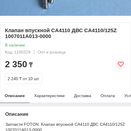
Клапан впускной CA4110 ДВС CA4110/125Z
1007011A013-0000
В наличии
Код: 1100329
Опт и розница
2 350
₸
2 240 ₸
от 10 шт.
Описание
Характеристики
Доставка
Оплата
Усл
Описание
Запчасти FOTON: Клапан впускной CA4110 ДВС CA4110/125Z
1007011A013-0000