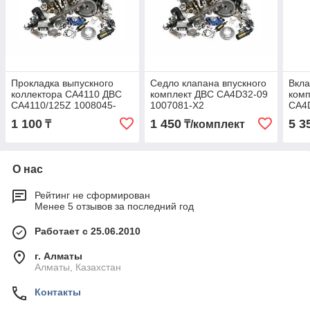
Прокладка выпускного
Седло клапана впускного
Вкла
коллектора CA4110 ДВС
комплект ДВС CA4D32-09
комп
CA4110/125Z 1008045-
1007081-X2
CA4
101-0000
CA41
1 100
1 450
5 3
₸
₸/комплект
001-
О нас
Рейтинг не сформирован
Менее 5 отзывов за последний год
Работает с 25.06.2010
г. Алматы
Алматы, Казахстан
Контакты