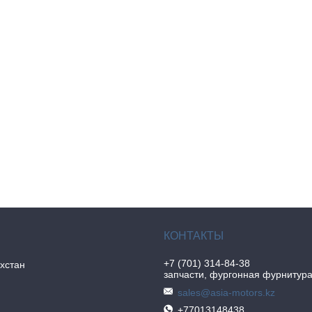
+7 (701) 314-84-38
хстан
запчасти, фургонная фурнитур
sales@asia-motors.kz
+77013148438