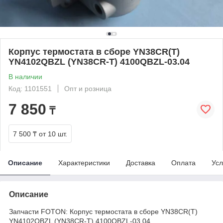
Корпус термостата в сборе YN38CR(T)
YN4102QBZL (YN38CR-T) 4100QBZL-03.04
В наличии
Код: 1101551
Опт и розница
7 850
₸
7 500 ₸
от 10 шт.
Описание
Характеристики
Доставка
Оплата
Усл
Описание
Запчасти FOTON: Корпус термостата в сборе YN38CR(T)
YN4102QBZL (YN38CR-T) 4100QBZL-03.04