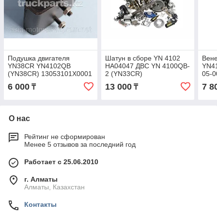
Подушка двигателя
Шатун в сборе YN 4102
Вене
YN38CR YN4102QB
HA04047 ДВС YN 4100QB-
YN4
(YN38CR) 13053101X0001
2 (YN33CR)
05-0
6 000
13 000
7 8
₸
₸
О нас
Рейтинг не сформирован
Менее 5 отзывов за последний год
Работает с 25.06.2010
г. Алматы
Алматы, Казахстан
Контакты