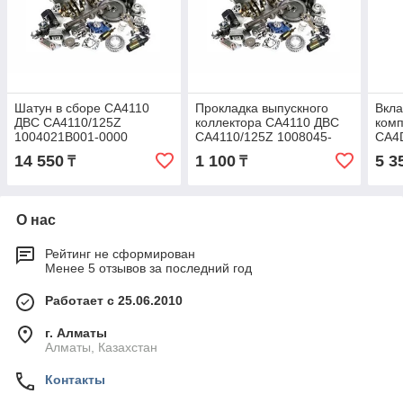
Шатун в сборе CA4110
Прокладка выпускного
Вкла
ДВС CA4110/125Z
коллектора CA4110 ДВС
комп
1004021B001-0000
CA4110/125Z 1008045-
CA4
101-0000
CA41
14 550
1 100
5 3
₸
₸
001-
О нас
Рейтинг не сформирован
Менее 5 отзывов за последний год
Работает с 25.06.2010
г. Алматы
Алматы, Казахстан
Контакты