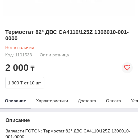
Термостат 82° ДВС CA4110/125Z 1306010-001-
0000
Нет в наличии
Код: 1101533
Опт и розница
2 000
₸
1 900 ₸
от 10 шт.
Описание
Характеристики
Доставка
Оплата
Усл
Описание
Запчасти FOTON: Термостат 82° ДВС CA4110/125Z 1306010-
001-0000