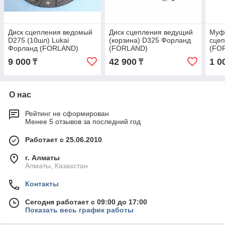
Диск сцепления ведомый
Диск сцепления ведущий
Муф
D275 (10шл) Lukai
(корзина) D325 Форланд
сцеп
Форланд (FORLAND)
(FORLAND)
(FO
9 000
42 900
1 0
₸
₸
О нас
Рейтинг не сформирован
Менее 5 отзывов за последний год
Работает с 25.06.2010
г. Алматы
Алматы, Казахстан
Контакты
Сегодня работает с 09:00 до 17:00
Показать весь график работы