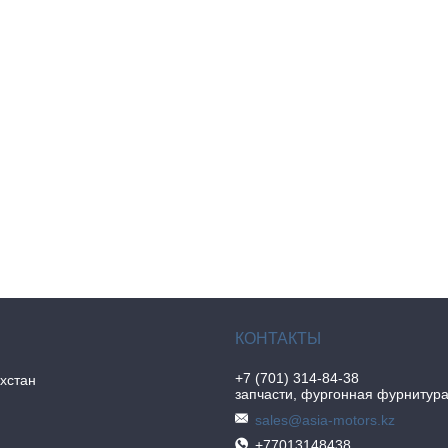
+7 (701) 314-84-38
хстан
запчасти, фургонная фурнитур
sales@asia-motors.kz
+77013148438