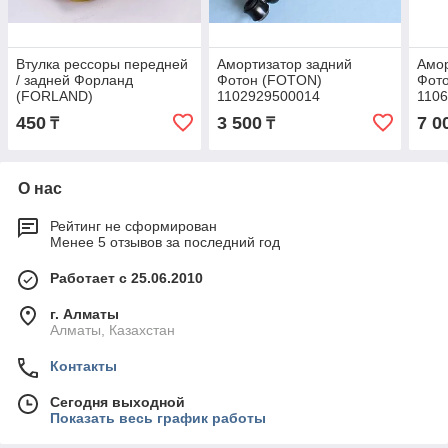
Втулка рессоры передней
Амортизатор задний
Амор
/ задней Форланд
Фотон (FOTON)
Фот
(FORLAND)
1102929500014
110
11028295J0006
450
3 500
7 0
₸
₸
О нас
Рейтинг не сформирован
Менее 5 отзывов за последний год
Работает с 25.06.2010
г. Алматы
Алматы, Казахстан
Контакты
Сегодня выходной
Показать весь график работы