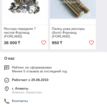
Рессора передняя 7
Палец ушка рессоры
листов Форланд
(болт) Форланд
(FORLAND)
(FORLAND)
1103229200030
11028295J0009
36 000
950
₸
₸
О нас
Рейтинг не сформирован
Менее 5 отзывов за последний год
Работает с 25.06.2010
г. Алматы
Алматы, Казахстан
Контакты