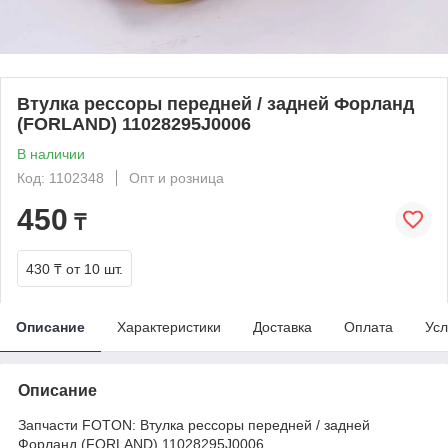
Втулка рессоры передней / задней Форланд
(FORLAND) 11028295J0006
В наличии
Код: 1102348
Опт и розница
450
₸
430 ₸
от 10 шт.
Описание
Характеристики
Доставка
Оплата
Усл
Описание
Запчасти FOTON: Втулка рессоры передней / задней
Форланд (FORLAND) 11028295J0006