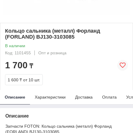
Кольцо сальника (металл) Форланд
(FORLAND) BJ130-3103085
В наличии
Код: 1101455
Опт и розница
1 700
₸
1 600 ₸
от 10 шт.
Описание
Характеристики
Доставка
Оплата
Усл
Описание
Запчасти FOTON: Кольцо сальника (металл) Форланд
(FORLAND) BJ130-3103085