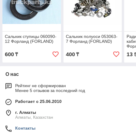
Сальник ступицы 060090-
Сальник полуоси 053063-
Ради
12 Форланд (FORLAND)
7 Форланд (FORLAND)
каби
Фор
600
400
13 
₸
₸
О нас
Рейтинг не сформирован
Менее 5 отзывов за последний год
Работает с 25.06.2010
г. Алматы
Алматы, Казахстан
Контакты