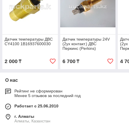
Датчик температуры ДВС
Датчик температуры 24V
Датч
CY4100 1B16937600030
(2ух контакт.) ДВС
(2ух
Перкинс (Perkins)
Перк
T65202005A
T28
2 000
6 700
4 7
₸
₸
О нас
Рейтинг не сформирован
Менее 5 отзывов за последний год
Работает с 25.06.2010
г. Алматы
Алматы, Казахстан