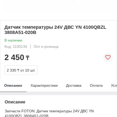
Датчик температуры 24V ДВС YN 4100QBZL
3808A51-020B
В наличии
Код: 1100134
Опт и розница
2 450
₸
2 330 ₸
от 10 шт.
Описание
Характеристики
Доставка
Оплата
Усл
Описание
Запчасти FOTON: Датчик температуры 24V ДВС YN
4100QBZL 3808A51-020B