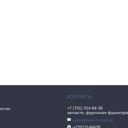
+7 (701) 314-84-38
хстан
запчасти, фургонная фурнитур
sales@asia-motors.kz
+77013148438