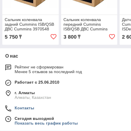
Сальник коленвала
Сальник коленвала
Датч
задний Cummins ISB/QSB
передний Cummins
Cumm
ДВС Cummins 3970548
ISB/QSB ДВС Cummins
ISD
4890832
495
5 750
3 800
2 6
₸
₸
О нас
Рейтинг не сформирован
Менее 5 отзывов за последний год
Работает с 25.06.2010
г. Алматы
Алматы, Казахстан
Контакты
Сегодня выходной
Показать весь график работы