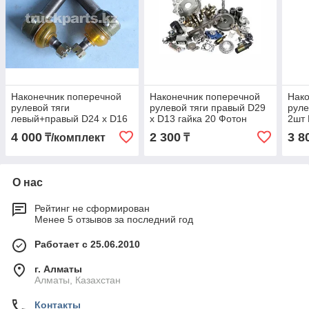
Наконечник поперечной
Наконечник поперечной
Нако
рулевой тяги
рулевой тяги правый D29
руле
левый+правый D24 x D16
x D13 гайка 20 Фотон
2шт 
EQ-1061 Фотон (FOTON)
(FOTON)
FAW
4 000
2 300
3 8
₸/комплект
₸
BJ1046E6-3003060/70
О нас
Рейтинг не сформирован
Менее 5 отзывов за последний год
Работает с 25.06.2010
г. Алматы
Алматы, Казахстан
Контакты