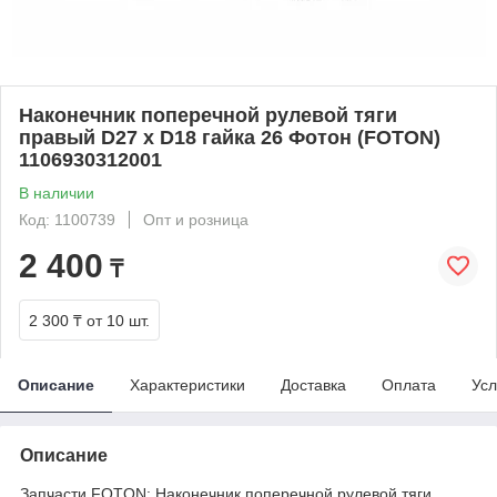
Наконечник поперечной рулевой тяги
правый D27 x D18 гайка 26 Фотон (FOTON)
1106930312001
В наличии
Код: 1100739
Опт и розница
2 400
₸
2 300 ₸
от 10 шт.
Описание
Характеристики
Доставка
Оплата
Усл
Описание
Запчасти FOTON: Наконечник поперечной рулевой тяги