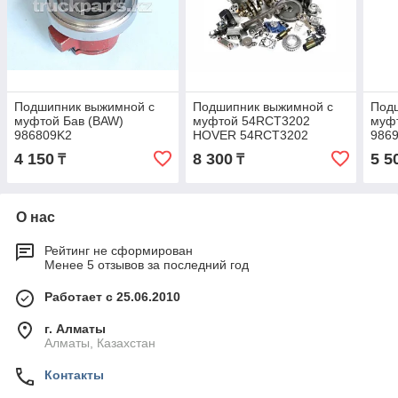
Подшипник выжимной с
Подшипник выжимной с
Под
муфтой Бав (BAW)
муфтой 54RCT3202
муф
986809K2
HOVER 54RCT3202
986
4 150
8 300
5 5
₸
₸
О нас
Рейтинг не сформирован
Менее 5 отзывов за последний год
Работает с 25.06.2010
г. Алматы
Алматы, Казахстан
Контакты