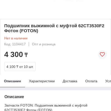
Подшипник выжимной с муфтой 62CT3530F2
Фотон (FOTON)
Нет в наличии
Код: 1104417
Опт и розница
4 300
₸
4 100 ₸
от 10 шт.
Описание
Характеристики
Доставка
Оплата
Усл
Описание
Запчасти FOTON: Подшипник выжимной с муфтой
62CT3530F2 Фотон (FOTON)