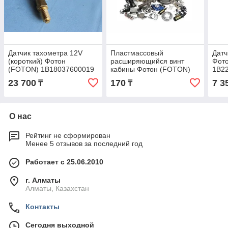
Датчик тахометра 12V
Пластмассовый
Датч
(короткий) Фотон
расширяющийся винт
Фот
(FOTON) 1B18037600019
кабины Фотон (FOTON)
1B2
1B18057200208
23 700
170
7 3
₸
₸
О нас
Рейтинг не сформирован
Менее 5 отзывов за последний год
Работает с 25.06.2010
г. Алматы
Алматы, Казахстан
Контакты
Сегодня выходной