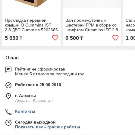
Прокладка передней
Вал промежуточный
Саль
крышки О Cummins ISF
шестерни ГРМ в сборе со
насо
2.8 ДВС Cummins 5262686
штифтом Cummins ISF 2.8
крыш
ДВС Cummins 5262661
ДВС
5 650
6 500
1 0
₸
₸
О нас
Рейтинг не сформирован
Менее 5 отзывов за последний год
Работает с 25.06.2010
г. Алматы
Алматы, Казахстан
Контакты
Сегодня выходной
Показать весь график работы