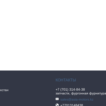
+7 (701) 314-84-38
хстан
запчасти, фургонная фурнитур
sales@asia-motors.kz
+77013148438