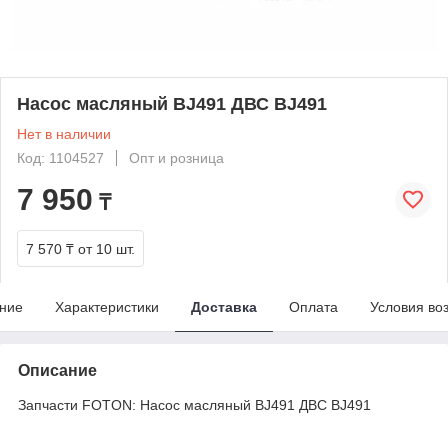
Насос масляный BJ491 ДВС BJ491
Нет в наличии
Код: 1104527
Опт и розница
7 950
₸
7 570 ₸
от 10 шт.
ние
Характеристики
Доставка
Оплата
Условия во
Описание
Запчасти FOTON: Насос масляный BJ491 ДВС BJ491