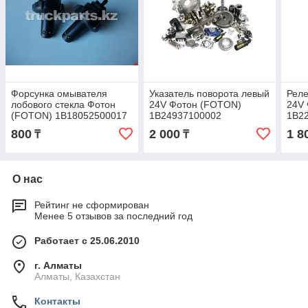
Форсунка омывателя
Указатель поворота левый
Реле
лобового стекла Фотон
24V Фотон (FOTON)
24V
(FOTON) 1B18052500017
1B24937100002
1B2
800
2 000
1 8
₸
₸
О нас
Рейтинг не сформирован
Менее 5 отзывов за последний год
Работает с 25.06.2010
г. Алматы
Алматы, Казахстан
Контакты