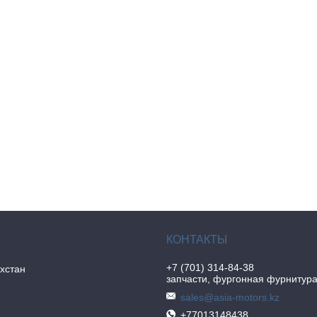
+7 (701) 314-84-38
хстан
запчасти, фургонная фурнитур
sales@asia-motors.kz
+77013148438