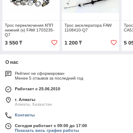
Трос переключения КПП
Трос акселератора FAW
Трос
нижний (к) FAW 1703235-
1108410-Q7
CA5
Q7
3 550
1 200
5 0
₸
₸
О нас
Рейтинг не сформирован
Менее 5 отзывов за последний год
Работает с 25.06.2010
г. Алматы
Алматы, Казахстан
Контакты
Сегодня работает с 09:00 до 17:00
Показать весь график работы