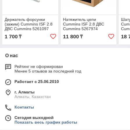
Держатель форсунки
Натяжитель цепи
Шату
(зажим) Cummins ISF 2.8
Cummins ISF 2.8 ДВС
Cumm
ДВС Cummins 5261097
Cummins 5267974
Cum
1 700
11 800
18 
₸
₸
О нас
Рейтинг не сформирован
Менее 5 отзывов за последний год
Работает с 25.06.2010
г. Алматы
Алматы, Казахстан
Контакты
Сегодня выходной
Показать весь график работы