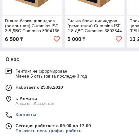
Гильза блока цилиндров
Гильза блока цилиндров
Прок
(ремонтная) Cummins ISF
(ремонтная) Cummins ISF
цили
3.8 ДВС Cummins 3904166
2.8 ДВС Cummins 3803544
(ГБЦ
ДВС
6 500
5 000
13 
₸
₸
О нас
Рейтинг не сформирован
Менее 5 отзывов за последний год
Работает с 25.06.2010
г. Алматы
Алматы, Казахстан
Контакты
Сегодня работает с 09:00 до 17:00
Показать весь график работы