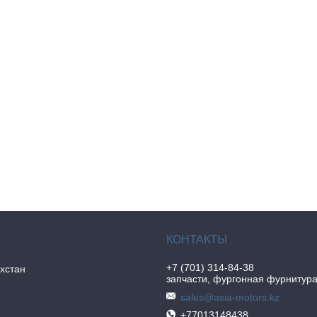
+7 (701) 314-84-38
хстан
запчасти, фургонная фурнитур
sales@asia-motors.kz
+77013148438