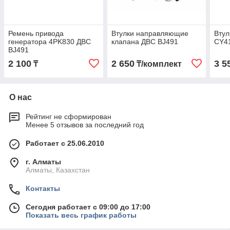
Ремень привода
Втулки направляющие
Втул
генератора 4PK830 ДВС
клапана ДВС BJ491
CY41
BJ491
2 100
2 650
3 5
₸
₸/комплект
О нас
Рейтинг не сформирован
Менее 5 отзывов за последний год
Работает с 25.06.2010
г. Алматы
Алматы, Казахстан
Контакты
Сегодня работает с 09:00 до 17:00
Показать весь график работы