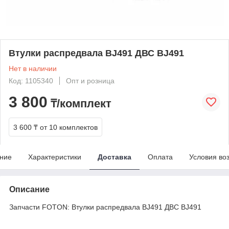
Втулки распредвала BJ491 ДВС BJ491
Нет в наличии
Код: 1105340
Опт и розница
3 800
₸/комплект
3 600 ₸
от 10 комплектов
ние
Характеристики
Доставка
Оплата
Условия во
Описание
Запчасти FOTON: Втулки распредвала BJ491 ДВС BJ491