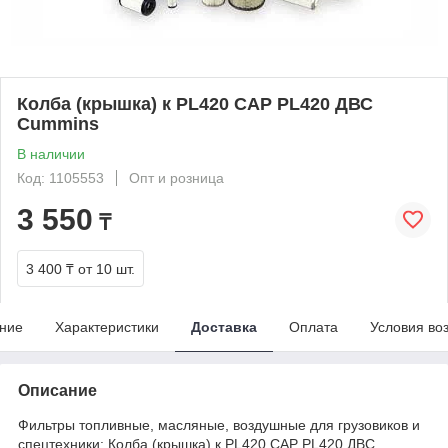
Колба (крышка) к PL420 CAP PL420 ДВС
Cummins
В наличии
Код: 1105553
Опт и розница
3 550
₸
3 400 ₸
от 10 шт.
ние
Характеристики
Доставка
Оплата
Условия во
Описание
Фильтры топливные, масляные, воздушные для грузовиков и
спецтехники: Колба (крышка) к PL420 CAP PL420 ДВС