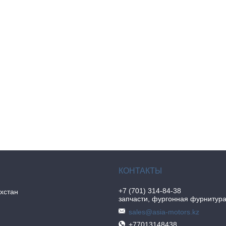
+7 (701) 314-84-38
хстан
запчасти, фургонная фурнитур
sales@asia-motors.kz
+77013148438