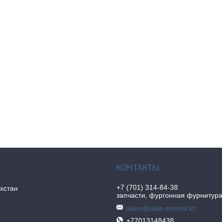
+7 (701) 314-84-38
хстан
запчасти, фургонная фурнитур
sales@asia-motors.kz
+77013148438