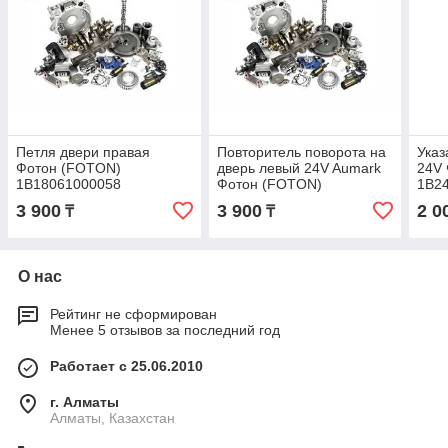
Петля двери правая
Повторитель поворота на
Указ
Фотон (FOTON)
дверь левый 24V Aumark
24V
1B18061000058
Фотон (FOTON)
1B2
1B18037120015
3 900
3 900
2 0
₸
₸
О нас
Рейтинг не сформирован
Менее 5 отзывов за последний год
Работает с 25.06.2010
г. Алматы
Алматы, Казахстан