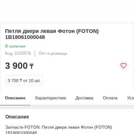
Петля двери левая Фотон (FOTON)
1B18061000048
В наличии
Код: 1105576
Опт и розница
3 900
₸
3 700 ₸
от 10 шт.
Описание
Характеристики
Доставка
Оплата
Усл
Описание
Запчасти FOTON: Петля двери левая Фотон (FOTON)
1B18061000048