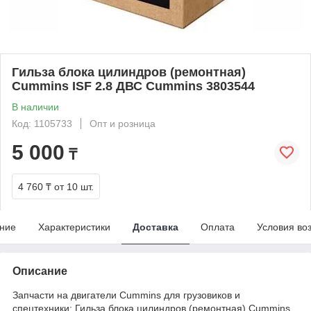
Гильза блока цилиндров (ремонтная)
Cummins ISF 2.8 ДВС Cummins 3803544
В наличии
Код: 1105733
Опт и розница
5 000
₸
4 760 ₸
от 10 шт.
ние
Характеристики
Доставка
Оплата
Условия во
Описание
Запчасти на двигатели Cummins для грузовиков и
спецтехники: Гильза блока цилиндров (ремонтная) Cummins