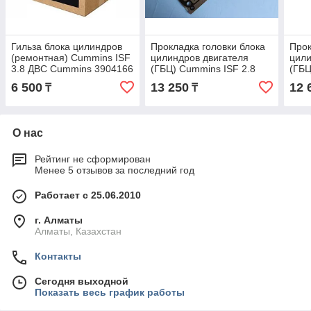
Гильза блока цилиндров
Прокладка головки блока
Прок
(ремонтная) Cummins ISF
цилиндров двигателя
цили
3.8 ДВС Cummins 3904166
(ГБЦ) Cummins ISF 2.8
(ГБЦ
ДВС Cummins 5345647
ДВС
6 500
13 250
12 
₸
₸
О нас
Рейтинг не сформирован
Менее 5 отзывов за последний год
Работает с 25.06.2010
г. Алматы
Алматы, Казахстан
Контакты
Сегодня выходной
Показать весь график работы