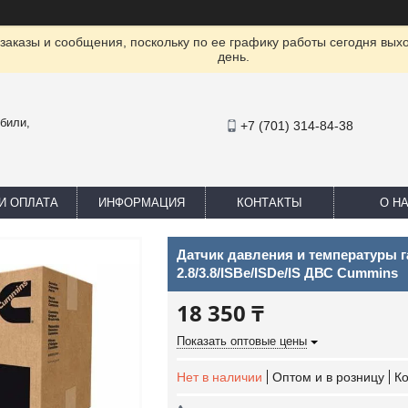
заказы и сообщения, поскольку по ее графику работы сегодня вых
день.
били,
+7 (701) 314-84-38
И ОПЛАТА
ИНФОРМАЦИЯ
КОНТАКТЫ
О Н
Датчик давления и температуры г
2.8/3.8/ISBe/ISDe/IS ДВС Cummins
18 350 ₸
Показать оптовые цены
Нет в наличии
Оптом и в розницу
К