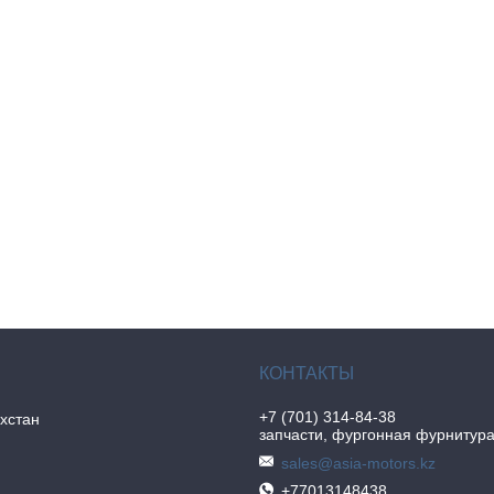
+7 (701) 314-84-38
хстан
запчасти, фургонная фурнитур
sales@asia-motors.kz
+77013148438